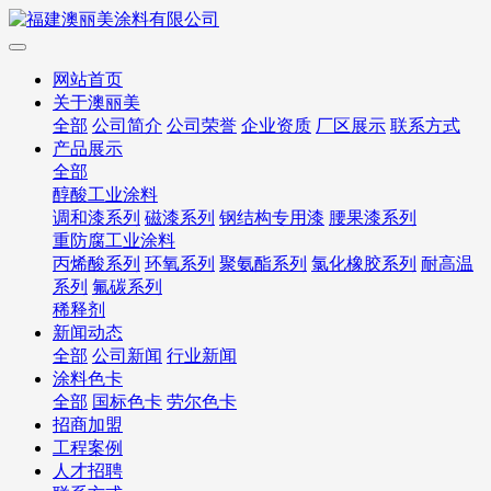
网站首页
关于澳丽美
全部
公司简介
公司荣誉
企业资质
厂区展示
联系方式
产品展示
全部
醇酸工业涂料
调和漆系列
磁漆系列
钢结构专用漆
腰果漆系列
重防腐工业涂料
丙烯酸系列
环氧系列
聚氨酯系列
氯化橡胶系列
耐高温
系列
氟碳系列
稀释剂
新闻动态
全部
公司新闻
行业新闻
涂料色卡
全部
国标色卡
劳尔色卡
招商加盟
工程案例
人才招聘